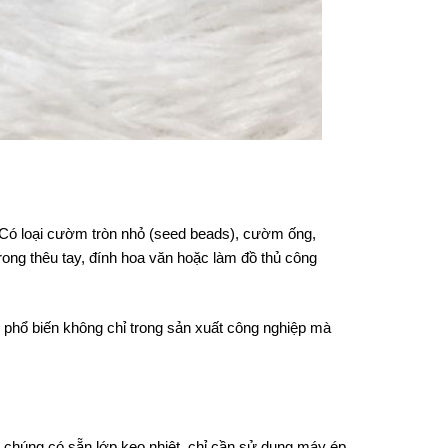
Có loại cườm tròn nhỏ (seed beads), cườm ống,
ng thêu tay, đính hoa văn hoặc làm đồ thủ công
 phổ biến không chỉ trong sản xuất công nghiệp mà
ủa chúng có sẵn lớp keo nhiệt, chỉ cần sử dụng máy ép