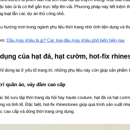
ặc bàn ủi là có thể gắn trực tiếp lên vải. Phương pháp này tiết kiệm
g loạt lẫn các dự án thủ công nhỏ.
xu hướng mới trong ngành phụ liệu thời trang nhờ tính tiện dụng và 
êm:
Dầu máy khâu là gì? Các loại dầu máy khâu phổ biến hiện nay
dụng của hạt đá, hạt cườm, hot-fix rhine
ỉ dừng lại ở yếu tố trang trí, những phụ liệu này còn giúp sản phẩm t
trí quần áo, váy đầm cao cấp
c bộ sưu tập thời trang dạ hội hay haute couture, hạt đá và hạt cườm
ng và tinh tế. Đặc biệt, hot-fix rhinestones giúp quá trình sản xuất
 cao cấp và dòng thời trang ứng dụng.