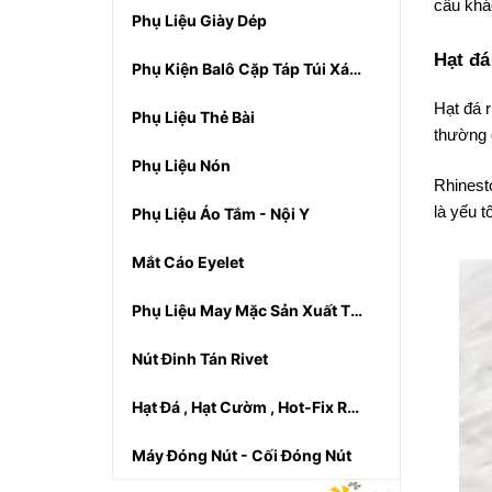
cầu khác
Phụ Liệu Giày Dép
Hạt đá
Phụ Kiện Balô Cặp Táp Túi Xách
Hạt đá r
Phụ Liệu Thẻ Bài
thường
Phụ Liệu Nón
Rhinesto
là yếu t
Phụ Liệu Áo Tắm - Nội Y
Mắt Cáo Eyelet
Phụ Liệu May Mặc Sản Xuất Thủ Công
Nút Đinh Tán Rivet
Hạt Đá , Hạt Cườm , Hot-Fix Rhinestones
Máy Đóng Nút - Cối Đóng Nút