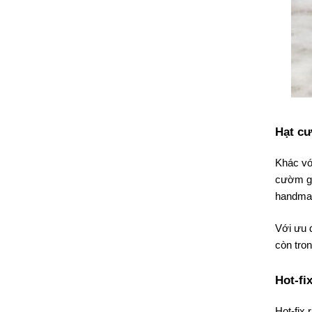
Hạt c
Khác vớ
cườm gi
handma
Với ưu 
còn tron
Hot-fi
Hot-fix 