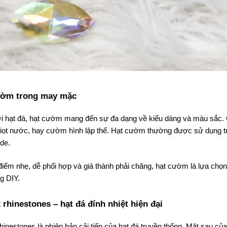
ườm trong may mặc
i hạt đá, hạt cườm mang đến sự đa dạng về kiểu dáng và màu sắc. 
ọt nước, hay cườm hình lập thể. Hạt cườm thường được sử dụng tro
de.
điểm nhẹ, dễ phối hợp và giá thành phải chăng, hạt cườm là lựa chọn
g DIY.
x rhinestones – hạt đá đính nhiệt hiện đại
rhinestones là phiên bản cải tiến của hạt đá truyền thống. Mặt sau c