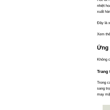
nhiệt ho
xuất hàn
Đây là 
Xem th
Ứng 
Không ch
Trang 
Trong cá
sang trọ
may mặc