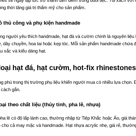
nes sẽ ngay lập tức trở thành tâm điểm trong buổi tiệc. Túi xách vớ
ồng thời tăng giá trị thẩm mỹ cho sản phẩm.
 thủ công và phụ kiện handmade
ng người yêu thích handmade, hạt đá và cườm chính là nguyên liệu
y, dây chuyền, hoa tai hoặc kẹp tóc. Mỗi sản phẩm handmade chứa đ
u sắc và kiểu dáng hạt.
loại hạt đá, hạt cườm, hot-fix rhinestone
 phú trong thị trường phụ liệu khiến người mua có nhiều lựa chọn. Để
 cách gắn.
oại theo chất liệu (thủy tinh, pha lê, nhựa)
ha lê có độ lấp lánh cao, thường nhập từ Tiệp Khắc hoặc Áo, giá thàn
 cho cả may mặc và handmade. Hạt nhựa acrylic nhẹ, giá rẻ, thường 