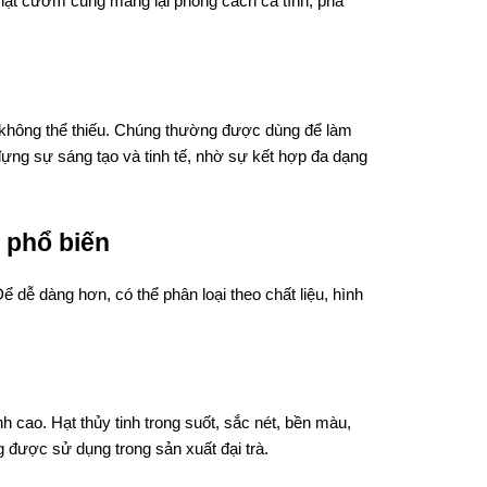
i hạt cườm cũng mang lại phong cách cá tính, phá
 không thể thiếu. Chúng thường được dùng để làm
ựng sự sáng tạo và tinh tế, nhờ sự kết hợp đa dạng
s phổ biến
 dễ dàng hơn, có thể phân loại theo chất liệu, hình
h cao. Hạt thủy tinh trong suốt, sắc nét, bền màu,
được sử dụng trong sản xuất đại trà.