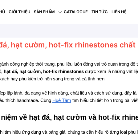
HỦ
GIỚI THIỆU
SẢN PHẨM
CATALOGUE
TIN TỨC
LIÊN HỆ
đá, hạt cườm, hot-fix rhinestones chất
ành công nghiệp thời trang, phụ liệu luôn đóng vai trò quan trọng để 
ó,
hạt đá, hạt cườm, hot-fix rhinestones
được xem là những vật liệu
 xách hay phụ kiện trở nên sang trọng và cá tính hơn.
ẹp lấp lánh, đa dạng về hình dáng, chất liệu và cách sử dụng, đây l
êu thích handmade. Cùng
Huê Tâm
tìm hiểu chi tiết hơn trong bài viế
 niệm về hạt đá, hạt cườm và hot-fix rhi
i tìm hiểu ứng dụng và bảng giá, chúng ta cần hiểu rõ từng loại phụ l