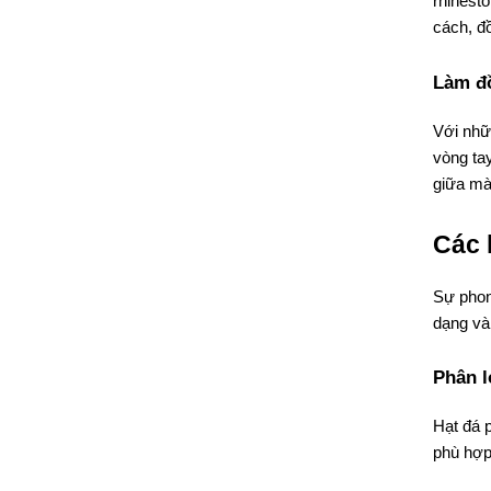
rhinesto
cách, đ
Làm đồ
Với nhữ
vòng ta
giữa mà
Các 
Sự phong
dạng và
Phân l
Hạt đá p
phù hợp