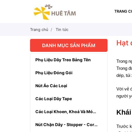
TRANG C
Trang chủ
Tin tức
Hạt 
DANH MỤC SẢN PHẨM
Phụ Liệu Dây Treo Bảng Tên
Trong ng
Trong đ
Phụ Liệu Đóng Gói
dép, túi
Nút Áo Các Loại
Với vẻ đ
người y
Các Loại Dây Tape
Khái
Các Loại Khoen, Khoá Và Móc Cài
Nút Chặn Dây - Stopper - Cord-End
Trước kh