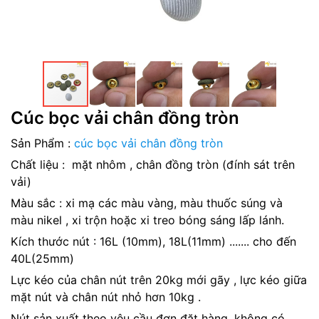
Cúc bọc vải chân đồng tròn
Sản Phẩm :
cúc bọc vải chân đồng tròn
Chất liệu : mặt nhôm , chân đồng tròn (đính sát trên
vải)
Màu sắc : xi mạ các màu vàng, màu thuốc súng và
màu nikel , xi trộn hoặc xi treo bóng sáng lấp lánh.
Kích thước nút : 16L (10mm), 18L(11mm) ....... cho đến
40L(25mm)
Lực kéo của chân nút trên 20kg mới gãy , lực kéo giữa
mặt nút và chân nút nhỏ hơn 10kg .
Nút sản xuất theo yêu cầu đơn đặt hàng, không có